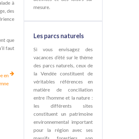
alade à
mesure.
ge, des
érience
Les parcs naturels
ent que
il faut
Si vous envisagez des
vacances d’été sur le thème
des parcs naturels, ceux de
la Vendée constituent de
ée en
véritables références en
omne
matière de conciliation
entre l’homme et la nature :
les différents sites
constituent un patrimoine
environnemental important
pour la région avec ses
massifs forestiers, son